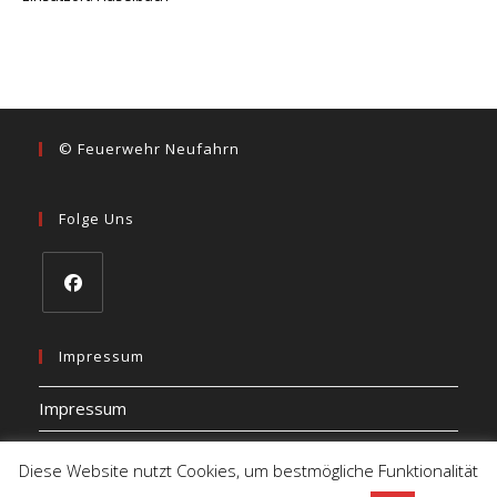
© Feuerwehr Neufahrn
Folge Uns
Opens
in
Impressum
a
Impressum
new
tab
Datenschutz
Diese Website nutzt Cookies, um bestmögliche Funktionalität