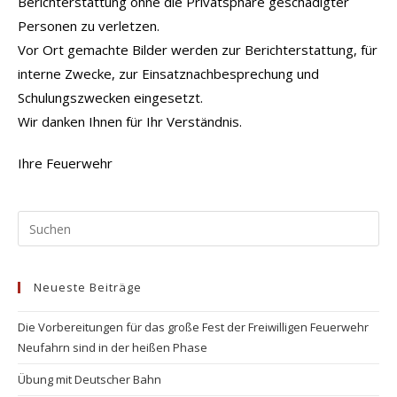
Berichterstattung ohne die Privatsphäre geschädigter
Personen zu verletzen.
Vor Ort gemachte Bilder werden zur Berichterstattung, für
interne Zwecke, zur Einsatznachbesprechung und
Schulungszwecken eingesetzt.
Wir danken Ihnen für Ihr Verständnis.
Ihre Feuerwehr
Pr
Es
to
Neueste Beiträge
clo
the
Die Vorbereitungen für das große Fest der Freiwilligen Feuerwehr
se
Neufahrn sind in der heißen Phase
pan
Übung mit Deutscher Bahn