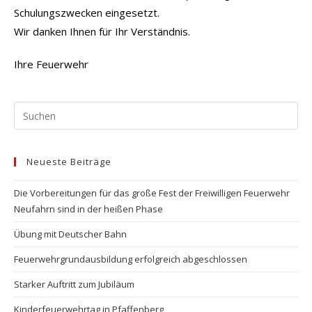
Schulungszwecken eingesetzt.
Wir danken Ihnen für Ihr Verständnis.
Ihre Feuerwehr
Pr
Es
to
Neueste Beiträge
clo
the
Die Vorbereitungen für das große Fest der Freiwilligen Feuerwehr
se
Neufahrn sind in der heißen Phase
pan
Übung mit Deutscher Bahn
Feuerwehrgrundausbildung erfolgreich abgeschlossen
Starker Auftritt zum Jubiläum
Kinderfeuerwehrtag in Pfaffenberg