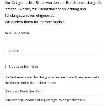
Vor Ort gemachte Bilder werden zur Berichterstattung, für
interne Zwecke, zur Einsatznachbesprechung und
Schulungszwecken eingesetzt.
Wir danken Ihnen für Ihr Verständnis.
Ihre Feuerwehr
Pr
Es
to
Neueste Beiträge
clo
the
Die Vorbereitungen für das große Fest der Freiwilligen Feuerwehr
se
Neufahrn sind in der heißen Phase
pan
Übung mit Deutscher Bahn
Feuerwehrgrundausbildung erfolgreich abgeschlossen