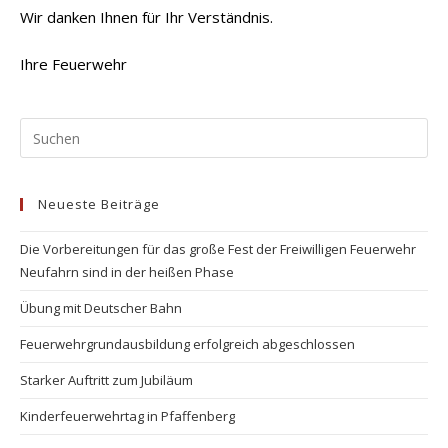
Wir danken Ihnen für Ihr Verständnis.
Ihre Feuerwehr
Pr
Es
to
Neueste Beiträge
clo
the
Die Vorbereitungen für das große Fest der Freiwilligen Feuerwehr
se
Neufahrn sind in der heißen Phase
pan
Übung mit Deutscher Bahn
Feuerwehrgrundausbildung erfolgreich abgeschlossen
Starker Auftritt zum Jubiläum
Kinderfeuerwehrtag in Pfaffenberg