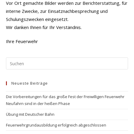
Vor Ort gemachte Bilder werden zur Berichterstattung, für
interne Zwecke, zur Einsatznachbesprechung und
Schulungszwecken eingesetzt.
Wir danken Ihnen für Ihr Verständnis.
Ihre Feuerwehr
Pr
Es
to
Neueste Beiträge
clo
the
Die Vorbereitungen für das große Fest der Freiwilligen Feuerwehr
se
Neufahrn sind in der heißen Phase
pan
Übung mit Deutscher Bahn
Feuerwehrgrundausbildung erfolgreich abgeschlossen